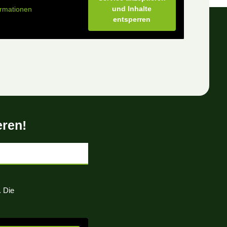
und Inhalte
ormationen
entsperren
eren!
. Die