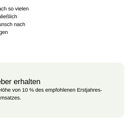
ch so vielen
ießlich
Wunsch nach
igen
ber erhalten
Höhe von 10 % des empfohlenen Erstjahres-
Umsatzes.