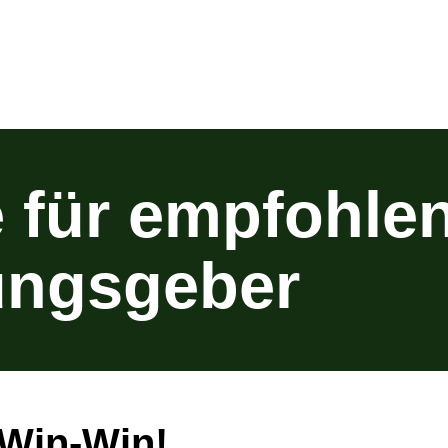
 für empfohle
ungsgeber
 Win-Win!