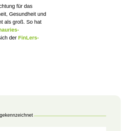
chtung für das
eit, Gesundheit und
t als groß. So hat
auries-
sich der
FinLers-
 gekennzeichnet