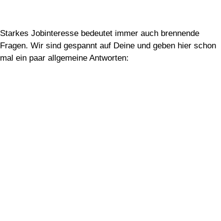
Karriere bei FinLers – Antworten
für Deinen Einstieg
Starkes Jobinteresse bedeutet immer auch brennende
Fragen. Wir sind gespannt auf Deine und geben hier schon
mal ein paar allgemeine Antworten:
Grundsätzlich muss die bisherige Qualifikation zu
den Jobanforderungen passen. Wenn das gegeben
ist, zählen für uns neben der sozialen Kompetenz
noch Eigenschaften, die in unserer Branche
besonders wichtig sind: Verantwortungsbewusstsein,
Gründlichkeit und Freude daran, zum Wohl von
Menschen und Unternehmen beizutragen.