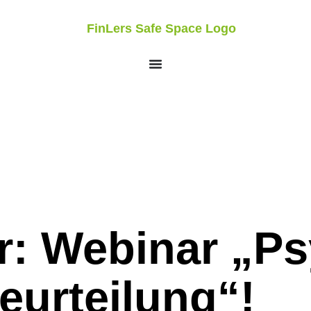
r: Webinar „P
eurteilung“!