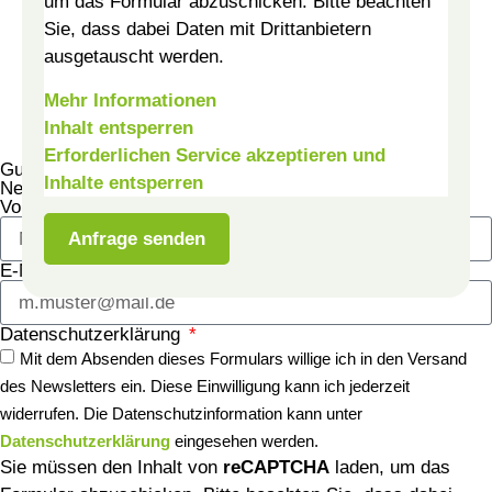
um das Formular abzuschicken. Bitte beachten
Sie, dass dabei Daten mit Drittanbietern
ausgetauscht werden.
Mehr Informationen
Inhalt entsperren
Erforderlichen Service akzeptieren und
Gut zu wissen, interessant zu lesen – jetzt den FinLers
Inhalte entsperren
Newsletter abonnieren!
Vor- und Nachname
Anfrage senden
E-Mail
Datenschutzerklärung
Mit dem Absenden dieses Formulars willige ich in den Versand
des Newsletters ein. Diese Einwilligung kann ich jederzeit
widerrufen. Die Datenschutzinformation kann unter
Datenschutzerklärung
eingesehen werden.
Sie müssen den Inhalt von
reCAPTCHA
laden, um das